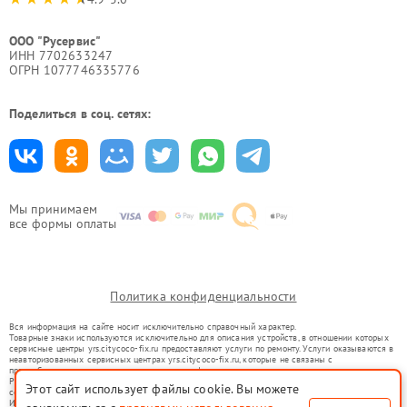
ООО "Русервис"
ИНН 7702633247
ОГРН 1077746335776
Поделиться в соц. сетях:
Мы принимаем
все формы оплаты
Политика конфиденциальности
Вся информация на сайте носит исключительно справочный характер.
Товарные знаки используются исключительно для описания устройств, в отношении которых
сервисные центры yrs.citycoco-fix.ru предоставляют услуги по ремонту. Услуги оказываются в
неавторизованных сервисных центрах yrs.citycoco-fix.ru, которые не связаны с
правообладателями товарных знаков или их официальными представителями.
Ремонт осуществляется для устройств, уже введенных в гражданский оборот в соответствии
Этот сайт использует файлы cookie. Вы можете
со статьей 1487 ГК РФ.
Использование товарных знаков не преследует цели индивидуализации услуг или введения