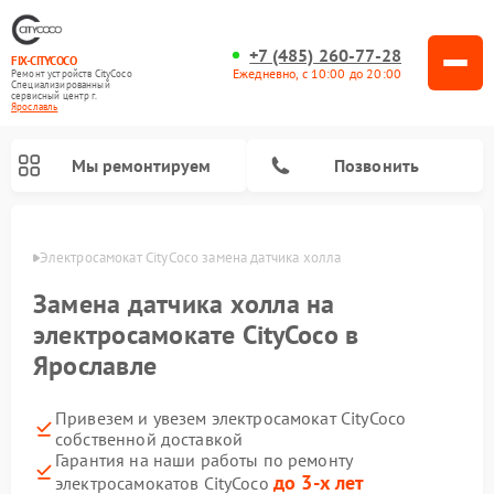
+7 (485) 260-77-28
FIX-CITYCOCO
Ежедневно, с 10:00 до 20:00
Ремонт устройств CityCoco
Специализированный
cервисный центр г.
Ярославль
Мы ремонтируем
Позвонить
лавле
Электросамокат CityCoco замена датчика холла
Ремонт электросамокатов CityCoco
Замена датчика холла на
электросамокате CityCoco в
Ярославле
Привезем и увезем электросамокат CityCoco
собственной доставкой
Гарантия на наши работы по ремонту
до 3-х лет
электросамокатов CityCoco