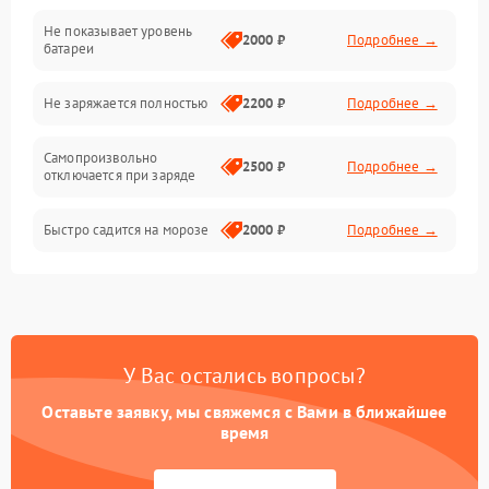
Не показывает уровень
Электроника и управление
2000 ₽
Подробнее →
батареи
Общие поломки
Не заряжается полностью
2200 ₽
Подробнее →
Режим работы
Самопроизвольно
2500 ₽
Подробнее →
отключается при заряде
Проблемы с механикой
Быстро садится на морозе
2000 ₽
Подробнее →
Батарея
Механические повреждения
У Вас остались вопросы?
Оставьте заявку, мы свяжемся с Вами в ближайшее
время