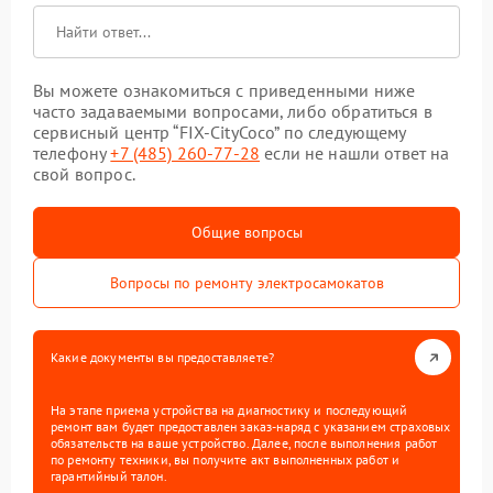
Вы можете ознакомиться с приведенными ниже
часто задаваемыми вопросами, либо обратиться в
сервисный центр “FIX-CityCoco” по следующему
телефону
+7 (485) 260-77-28
если не нашли ответ на
свой вопрос.
Общие вопросы
Вопросы по ремонту электросамокатов
Какие документы вы предоставляете?
На этапе приема устройства на диагностику и последующий
ремонт вам будет предоставлен заказ-наряд с указанием страховых
обязательств на ваше устройство. Далее, после выполнения работ
по ремонту техники, вы получите акт выполненных работ и
гарантийный талон.