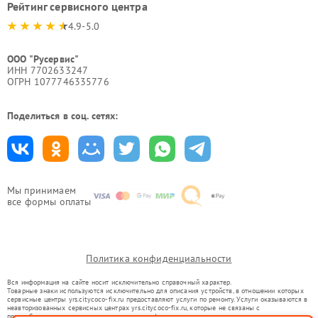
Рейтинг сервисного центра
4.9-5.0
ООО "Русервис"
ИНН 7702633247
ОГРН 1077746335776
Поделиться в соц. сетях:
Мы принимаем
все формы оплаты
Политика конфиденциальности
Вся информация на сайте носит исключительно справочный характер.
Товарные знаки используются исключительно для описания устройств, в отношении которых
сервисные центры yrs.citycoco-fix.ru предоставляют услуги по ремонту. Услуги оказываются в
неавторизованных сервисных центрах yrs.citycoco-fix.ru, которые не связаны с
правообладателями товарных знаков или их официальными представителями.