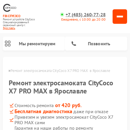
+7 (485) 260-77-28
FIX-CITYCOCO
Ежедневно, с 10:00 до 20:00
Ремонт устройств CityCoco
Специализированный
cервисный центр г.
Ярославль
Мы ремонтируем
Позвонить
лавле
Ремонт электросамоката CityCoco X7 PRO MAX  в Ярославле
Ремонт электросамокатов CityCoco
Ремонт электросамоката CityCoco
X7 PRO MAX в Ярославле
от 420 руб.
Стоимость ремонта
Бесплатная диагностика
даже при отказе
Привезем и увезем электросамокат CityCoco X7
PRO MAX сами
Гарантия на наши работы по ремонту