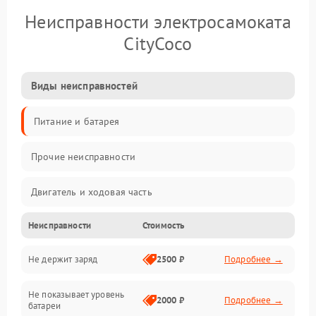
Неисправности электросамоката
CityCoco
Виды неисправностей
Питание и батарея
Прочие неисправности
Двигатель и ходовая часть
Неисправности
Стоимость
Тормоза и безопасность
Не держит заряд
2500 ₽
Подробнее →
Подвеска и колеса
Не показывает уровень
Электроника и управление
2000 ₽
Подробнее →
батареи