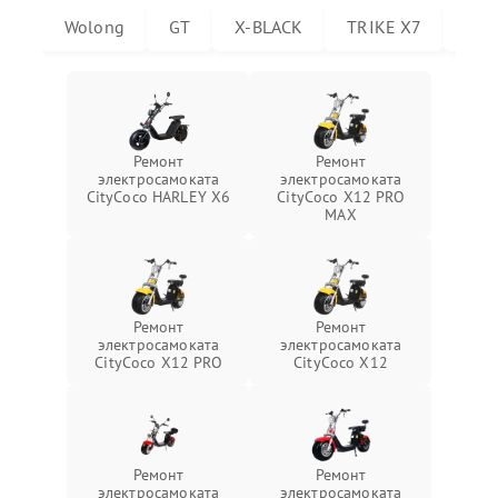
Wolong
GT
X-BLACK
TRIKE X7
Trik
Ремонт
Ремонт
электросамоката
электросамоката
CityCoco HARLEY X6
CityCoco X12 PRO
MAX
Ремонт
Ремонт
электросамоката
электросамоката
CityCoco X12 PRO
CityCoco X12
Ремонт
Ремонт
электросамоката
электросамоката