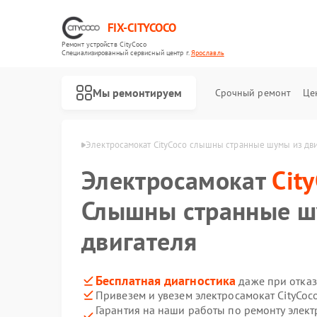
FIX-CITYCOCO
Ремонт устройств CityCoco
Специализированный cервисный центр г.
Ярославль
Мы ремонтируем
Срочный ремонт
Це
Ремонт электросамокатов CityCoco
ityCoco в Ярославле
Электросамокат CityCoco слышны странные шумы из дв
Электросамокат
Cit
Слышны странные ш
двигателя
Бесплатная диагностика
даже при отказ
Привезем и увезем электросамокат CityCoc
Гарантия на наши работы по ремонту элект