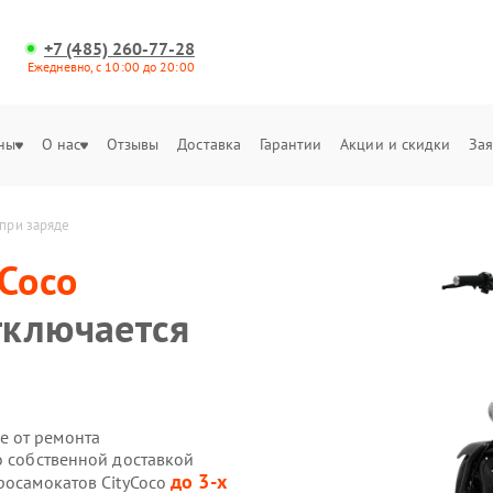
+7 (485) 260-77-28
Ежедневно, с 10:00 до 20:00
ны
О нас
Отзывы
Доставка
Гарантии
Акции и скидки
Зая
 при заряде
yCoco
тключается
е от ремонта
o собственной доставкой
до 3-х
росамокатов CityCoco