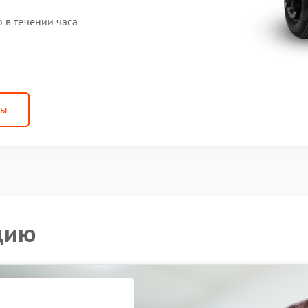
 в течении часа
ны
цию