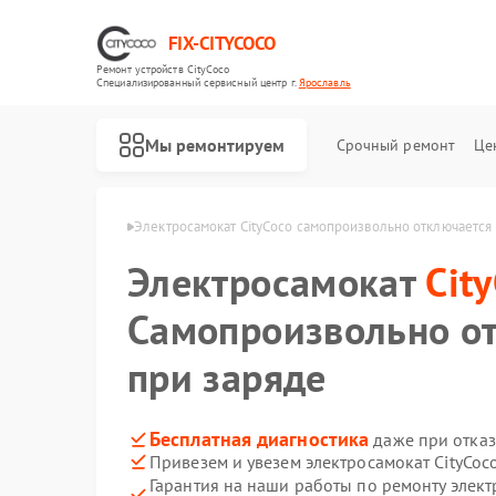
FIX-CITYCOCO
Ремонт устройств CityCoco
Специализированный cервисный центр г.
Ярославль
Мы ремонтируем
Срочный ремонт
Це
Ремонт электросамокатов CityCoco
ityCoco в Ярославле
Электросамокат CityCoco самопроизвольно отключается
Электросамокат
Cit
Самопроизвольно о
при заряде
Бесплатная диагностика
даже при отказ
Привезем и увезем электросамокат CityCoc
Гарантия на наши работы по ремонту элект