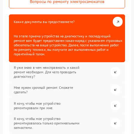
Вопросы по ремонту электросамокатов
Какие документы вы предоставляете?
На этапе приема устройства на диагностику и последующий
ремонт вам будет предоставлен заказ-наряд с указанием страховых
обязательств на ваше устройство. Далее, после выполнения работ
по ремонту техники, вы получите акт выполненных работ и
гарантийный талон.
Я уже знаю в чем неисправность и какой
ремонт необходим. Для чего проводить
диагностику?
Мне нужен срочный ремонт. Сможете
сделать?
Я хочу, чтобы мое устройство
ремонтировали при мне.
Я хочу, чтобы мое устройство
ремонтировалось только оригинальными
запчастями.