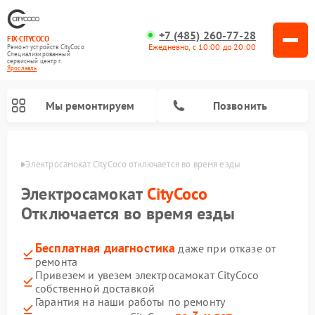
+7 (485) 260-77-28
FIX-CITYCOCO
Ежедневно, с 10:00 до 20:00
Ремонт устройств CityCoco
Специализированный
cервисный центр г.
Ярославль
Мы ремонтируем
Позвонить
лавле
Электросамокат CityCoco отключается во время езды
Ремонт электросамокатов CityCoco
Электросамокат
CityCoco
Отключается во время езды
Бесплатная диагностика
даже при отказе от
ремонта
Привезем и увезем электросамокат CityCoco
собственной доставкой
Гарантия на наши работы по ремонту