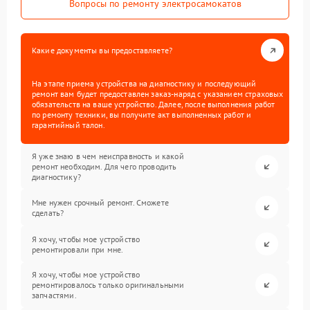
Вопросы по ремонту электросамокатов
Какие документы вы предоставляете?
На этапе приема устройства на диагностику и последующий
ремонт вам будет предоставлен заказ-наряд с указанием страховых
обязательств на ваше устройство. Далее, после выполнения работ
по ремонту техники, вы получите акт выполненных работ и
гарантийный талон.
Я уже знаю в чем неисправность и какой
ремонт необходим. Для чего проводить
диагностику?
Мне нужен срочный ремонт. Сможете
сделать?
Я хочу, чтобы мое устройство
ремонтировали при мне.
Я хочу, чтобы мое устройство
ремонтировалось только оригинальными
запчастями.