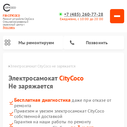
+7 (485) 260-77-28
FIX-CITYCOCO
Ежедневно, с 10:00 до 20:00
Ремонт устройств CityCoco
Специализированный
cервисный центр г.
Ярославль
Мы ремонтируем
Позвонить
лавле
Электросамокат CityCoco не заряжается
Ремонт электросамокатов CityCoco
Электросамокат
CityCoco
Не заряжается
Бесплатная диагностика
даже при отказе от
ремонта
Привезем и увезем электросамокат CityCoco
собственной доставкой
Гарантия на наши работы по ремонту