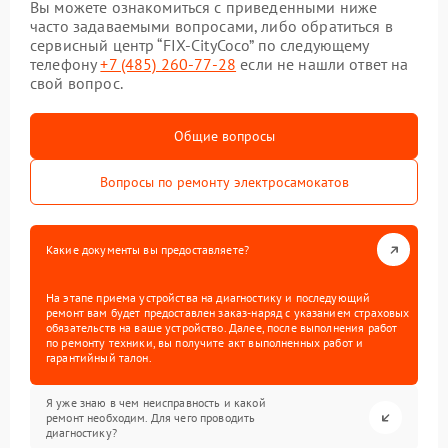
Вы можете ознакомиться с приведенными ниже
часто задаваемыми вопросами, либо обратиться в
сервисный центр “FIX-CityCoco” по следующему
телефону
+7 (485) 260-77-28
если не нашли ответ на
свой вопрос.
Общие вопросы
Вопросы по ремонту электросамокатов
Какие документы вы предоставляете?
На этапе приема устройства на диагностику и последующий
ремонт вам будет предоставлен заказ-наряд с указанием страховых
обязательств на ваше устройство. Далее, после выполнения работ
по ремонту техники, вы получите акт выполненных работ и
гарантийный талон.
Я уже знаю в чем неисправность и какой
ремонт необходим. Для чего проводить
диагностику?