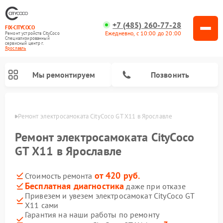
+7 (485) 260-77-28
FIX-CITYCOCO
Ежедневно, с 10:00 до 20:00
Ремонт устройств CityCoco
Специализированный
cервисный центр г.
Ярославль
Мы ремонтируем
Позвонить
лавле
Ремонт электросамоката CityCoco GT X11 в Ярославле
Ремонт электросамокатов CityCoco
Ремонт электросамоката CityCoco
GT X11 в Ярославле
от 420 руб.
Стоимость ремонта
Бесплатная диагностика
даже при отказе
Привезем и увезем электросамокат CityCoco GT
X11 сами
Гарантия на наши работы по ремонту