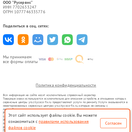
ООО "Русервис"
ИНН 7702633247
ОГРН 1077746335776
Поделиться в соц. сетях:
Мы принимаем
все формы оплаты
Политика конфиденциальности
Вся информация на сайте носит исключительно справочный характер.
Товарные знаки используются исключительно для описания устройств, в отношении которых
сервисные центры yrs.citycoco-fix.ru предоставляют услуги по ремонту. Услуги оказываются в
неавторизованных сервисных центрах yrs.citycoco-fix.ru, которые не связаны с
правообладателями товарных знаков или их официальными представителями.
Ремонт осуществляется для устройств, уже введенных в гражданский оборот в соответствии
Этот сайт использует файлы cookie. Вы можете
со статьей 1487 ГК РФ.
Использование товарных знаков не преследует цели индивидуализации услуг или введения
ознакомиться с
правилами использования
Согласен
потребителей в заблуждение, а служит для информирования о предоставляемых услугах по
ремонту техники указанных брендов.
файлов cookie
Представленная на сайте информация не является публичной офертой, определяемой