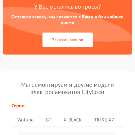
У Вас остались вопросы?
Оставьте заявку, мы свяжемся с Вами в ближайшее
время
Заказать звонок
Мы ремонтируем и другие модели
электросамокатов CityCoco
Серии
Wolong
GT
X-BLACK
TRIKE X7
Trik