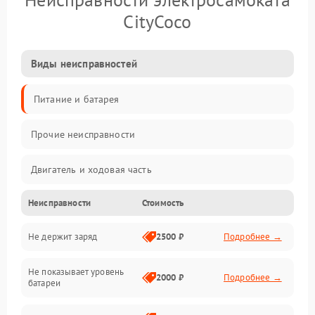
CityCoco
Виды неисправностей
Питание и батарея
Прочие неисправности
Двигатель и ходовая часть
Неисправности
Стоимость
Тормоза и безопасность
Не держит заряд
2500 ₽
Подробнее →
Подвеска и колеса
Не показывает уровень
Электроника и управление
2000 ₽
Подробнее →
батареи
Общие поломки