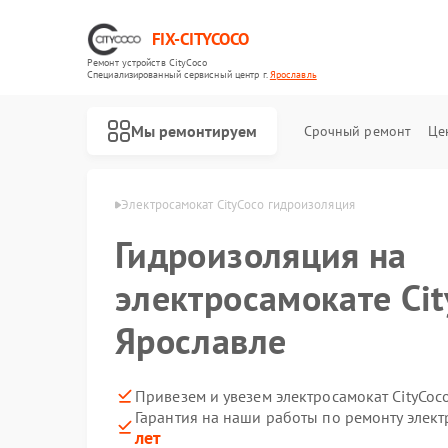
FIX-CITYCOCO
Ремонт устройств CityCoco
Специализированный cервисный центр г.
Ярославль
Мы ремонтируем
Срочный ремонт
Це
Ремонт электросамокатов CityCoco
ityCoco в Ярославле
Электросамокат CityCoco гидроизоляция
Гидроизоляция на
электросамокате Cit
Ярославле
Привезем и увезем электросамокат CityCoc
Гарантия на наши работы по ремонту элект
лет