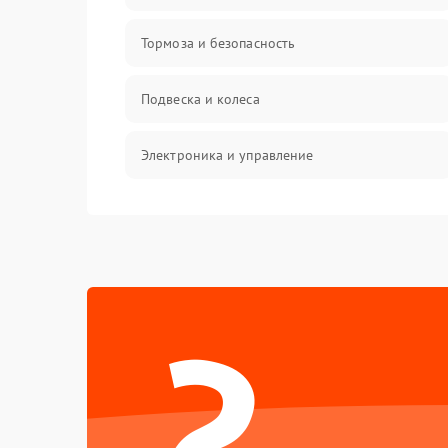
Тормоза и безопасность
Подвеска и колеса
Электроника и управление
Общие поломки
Режим работы
?
Проблемы с механикой
Батарея
Механические повреждения