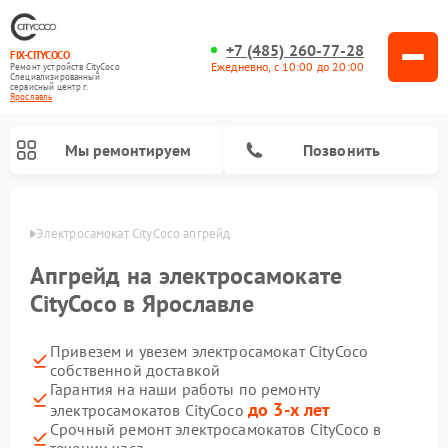
+7 (485) 260-77-28
FIX-CITYCOCO
Ежедневно, с 10:00 до 20:00
Ремонт устройств CityCoco
Специализированный
cервисный центр г.
Ярославль
Мы ремонтируем
Позвонить
лавле
Электросамокат CityCoco апгрейд
Ремонт электросамокатов CityCoco
Апгрейд на электросамокате
CityCoco в Ярославле
Привезем и увезем электросамокат CityCoco
собственной доставкой
Гарантия на наши работы по ремонту
до 3-х лет
электросамокатов CityCoco
Срочный ремонт электросамокатов CityCoco в