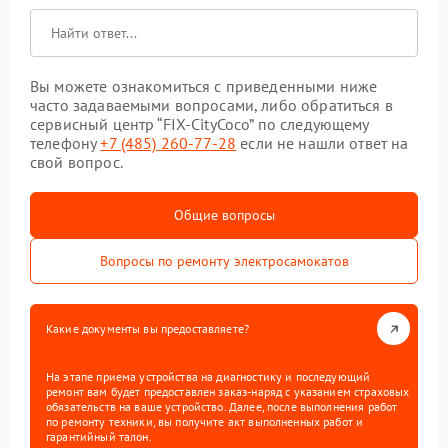
Вы можете ознакомиться с приведенными ниже
часто задаваемыми вопросами, либо обратиться в
сервисный центр “FIX-CityCoco” по следующему
телефону
+7 (485) 260-77-28
если не нашли ответ на
свой вопрос.
Общие вопросы
Вопросы по ремонту электросамокатов
Какие документы вы предоставляете?
На этапе приема устройства на диагностику и последующий
ремонт вам будет предоставлен заказ-наряд с указанием страховых
обязательств на ваше устройство. Далее, после выполнения работ
по ремонту техники, вы получите акт выполненных работ и
гарантийный талон.