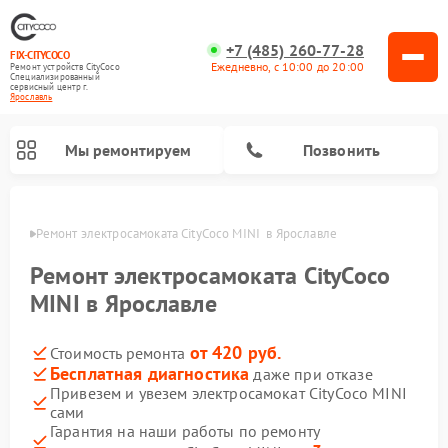
+7 (485) 260-77-28
FIX-CITYCOCO
Ежедневно, с 10:00 до 20:00
Ремонт устройств CityCoco
Специализированный
cервисный центр г.
Ярославль
Мы ремонтируем
Позвонить
лавле
Ремонт электросамоката CityCoco MINI  в Ярославле
Ремонт электросамокатов CityCoco
Ремонт электросамоката CityCoco
MINI в Ярославле
от 420 руб.
Стоимость ремонта
Бесплатная диагностика
даже при отказе
Привезем и увезем электросамокат CityCoco MINI
сами
Гарантия на наши работы по ремонту