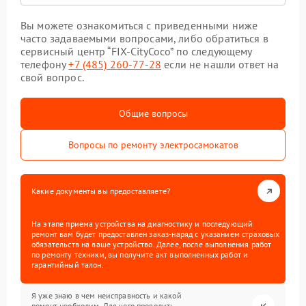
Вы можете ознакомиться с приведенными ниже
часто задаваемыми вопросами, либо обратиться в
сервисный центр “FIX-CityCoco” по следующему
телефону
+7 (485) 260-77-28
если не нашли ответ на
свой вопрос.
Общие вопросы
Вопросы по ремонту электросамокатов
Какие документы вы предоставляете?
На этапе приема устройства на диагностику и последующий
ремонт вам будет предоставлен заказ-наряд с указанием страховых
обязательств на ваше устройство. Далее, после выполнения работ
по ремонту техники, вы получите акт выполненных работ и
гарантийный талон.
Я уже знаю в чем неисправность и какой
ремонт необходим. Для чего проводить