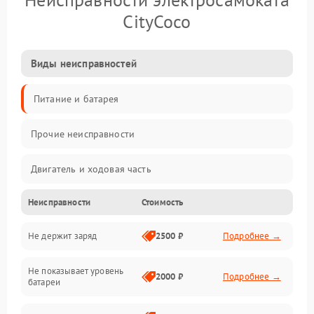
CityCoco
Виды неисправностей
Питание и батарея
Прочие неисправности
Двигатель и ходовая часть
Неисправности
Стоимость
Тормоза и безопасность
Не держит заряд
2500 ₽
Подробнее →
Подвеска и колеса
Не показывает уровень
Электроника и управление
2000 ₽
Подробнее →
батареи
Общие поломки