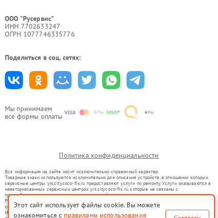
ООО "Русервис"
ИНН 7702633247
ОГРН 1077746335776
Поделиться в соц. сетях:
Мы принимаем
все формы оплаты
Политика конфиденциальности
Вся информация на сайте носит исключительно справочный характер.
Товарные знаки используются исключительно для описания устройств, в отношении которых
сервисные центры yrs.citycoco-fix.ru предоставляют услуги по ремонту. Услуги оказываются в
неавторизованных сервисных центрах yrs.citycoco-fix.ru, которые не связаны с
правообладателями товарных знаков или их официальными представителями.
Ремонт осуществляется для устройств, уже введенных в гражданский оборот в соответствии
Этот сайт использует файлы cookie. Вы можете
со статьей 1487 ГК РФ.
Использование товарных знаков не преследует цели индивидуализации услуг или введения
ознакомиться с
правилами использования
Согласен