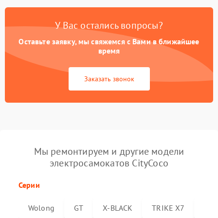
У Вас остались вопросы?
Оставьте заявку, мы свяжемся с Вами в ближайшее
время
Заказать звонок
Мы ремонтируем и другие модели
электросамокатов CityCoco
Серии
Wolong
GT
X-BLACK
TRIKE X7
Trik